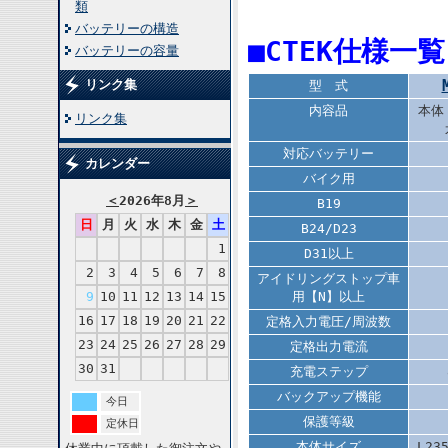
類
バッテリーの構造
■CTEK仕様一覧
バッテリーの容量
リンク集
型 式
内容品
本体
リンク集
対応バッテリー
カレンダー
バイク用
＜
2026年8月
＞
B19
日
月
火
水
木
金
土
B24/D23
1
D31以上
2
3
4
5
6
7
8
アイドリングストップ車
9
10
11
12
13
14
15
用【N】以上
16
17
18
19
20
21
22
定格入力電圧/周波数
23
24
25
26
27
28
29
定格出力電流
30
31
充電ステップ
バックアップ機能
今日
保護等級
定休日
本体サイズ
L23