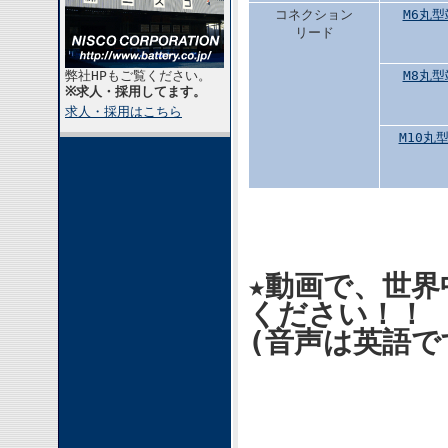
コネクション
M6丸型
リード
弊社HPもご覧ください。
M8丸型
※求人・採用してます。
求人・採用はこちら
M10丸
★動画で、世界
ください！！
(音声は英語で