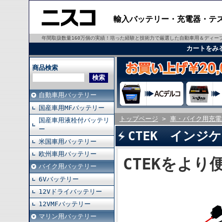
輸入バッテリー・充電器・テ
年間取扱数量160万個の実績！培った経験と技術力で厳選した自動車用＆ディ
カートをみ
商品検索
自動車用バッテリー
国産車用MFバッテリー
トップページ
>
車・バイク用充電
国産車用液栓付バッテリ
ー
CTEK インジ
米国車用バッテリー
欧州車用バッテリー
CTEKをよ
バイク用バッテリー
6Vバッテリー
12Vドライバッテリー
12VMFバッテリー
マリン用バッテリー