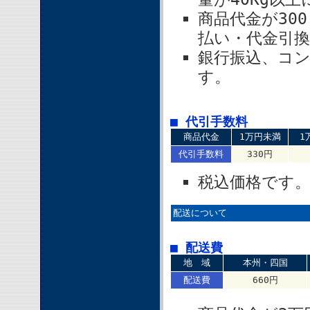
商品代金が30
払い・代金引
銀行振込、コ
す。
■ 代引手数料
商品代金
1万円未満
1
代引手数料
330円
税込価格です
配送について
■ 配送費
地 域
本州・四国
配送費
660円