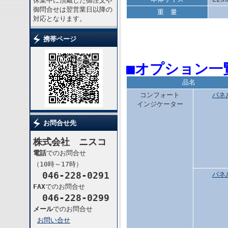
休業中に頂戴した御注文や
御問合せは翌営業日以降の
重 量
対応となります。
携帯ページ
■オプション一
品名
コンフォート
パネ
インジケーター
お問合せ先
株式会社 ニスコ
電話
でのお問合せ
（10時～17時）
046-228-0291
パネ
FAX
でのお問合せ
046-228-0299
メール
でのお問合せ
お問い合せ