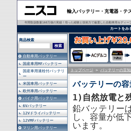
輸入バッテリー・充電器・テ
年間取扱数量160万個の実績！培った経験と技術力で厳選した自動車用＆ディ
カートをみ
商品検索
自動車用バッテリー
国産車用MFバッテリー
トップページ
>
バッテリーの豆知
国産車用液栓付バッテリ
ー
バッテリーの容
米国車用バッテリー
欧州車用バッテリー
1)自然放電と
バイク用バッテリー
6Vバッテリー
鉛バッテリー
12Vドライバッテリー
し、容量が低
12VMFバッテリー
います。
マリン用バッテリー