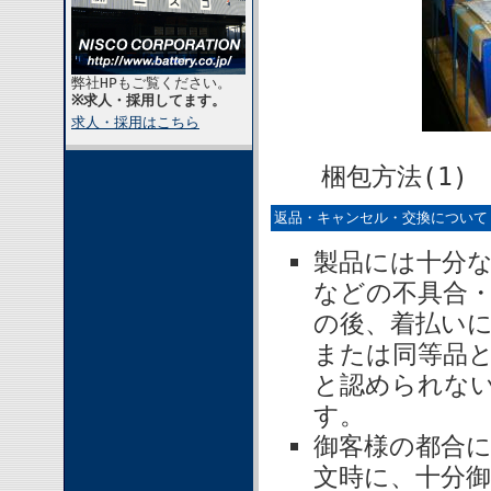
弊社HPもご覧ください。
※求人・採用してます。
求人・採用はこちら
梱包方法
返品・キャンセル・交換について
製品には十分
などの不具合
の後、着払い
または同等品
と認められな
す。
御客様の都合
文時に、十分