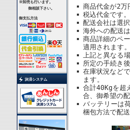
※卸売も行います。
商品代金が2万
御相談下さい。
税込代金です
御支払方法
配送会社は選
海外への配送
商品詳細のペ
適用されます
上記と異なる
所定の手続き後
在庫状況など
ます。
決済システム
合計40Kgを
合、御希望の
バッテリーは
梱包方法で配