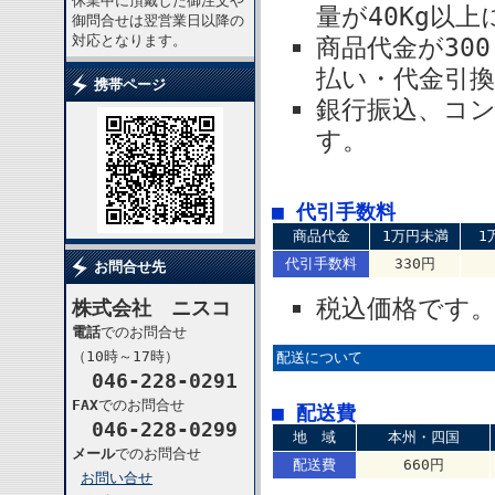
休業中に頂戴した御注文や
量が40Kg以
御問合せは翌営業日以降の
対応となります。
商品代金が30
払い・代金引
携帯ページ
銀行振込、コ
す。
■ 代引手数料
商品代金
1万円未満
1
代引手数料
330円
お問合せ先
税込価格です
株式会社 ニスコ
電話
でのお問合せ
（10時～17時）
配送について
046-228-0291
FAX
でのお問合せ
■ 配送費
046-228-0299
地 域
本州・四国
メール
でのお問合せ
配送費
660円
お問い合せ